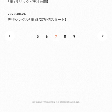
「掌」リリックビデオ公開！
DISCOGRAPHY
2020.08.26
先行シングル「掌」8/27配信スタート！
CONTACT
5
6
7
8
9
REQUEST
MAIL MAGAZINE
© STARDUST PROMOTION, INC. STARDUST MUSIC, INC.