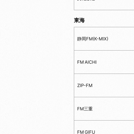
東海
静岡FM(K-MIX)
FM AICHI
ZIP-FM
FM三重
FM GIFU