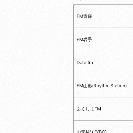
FM青森
FM岩手
Date.fm
FM山形(Rhythm Station)
ふくしまFM
山形放送(YBC)