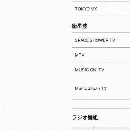
TOKYO MX
衛星波
SPACE SHOWER TV
MTV
MUSIC ON! TV
Music Japan TV
ラジオ番組