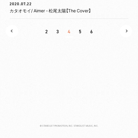
2020.07.22
カタオモイ/ Aimer - 松尾太陽【The Cover】
DISCOGRAPHY
CONTACT
2
3
4
5
6
REQUEST
MAIL MAGAZINE
© STARDUST PROMOTION, INC. STARDUST MUSIC, INC.