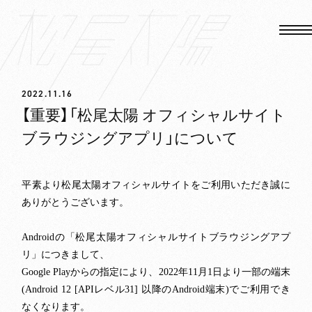
2022.11.16
【重要】「松尾太陽 オフィシャルサイト
ブラウジングアプリ」について
平素より松尾太陽オフィシャルサイトをご利用いただき誠に
ありがとうございます。
HOME
の「松尾太陽オフィシャルサイトブラウジングアプ
Android
NEWS
リ」につきまして、
からの指定により、
年
月
日より一部の端末
Google Play
2022
11
1
MEDIA
レベル
以降の
端末
でご利用でき
(Android 12 [API
31]
Android
)
なくなります。