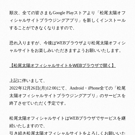
LIVE&EVENTS
順次、全ての皆さまも
ストアより「松尾太陽オフ
Google Play
ィシャルサイトブラウジングアプリ」を新しくインストール
VIDEO
することができなくなりますので、
BIOGRAPHY
恐れ入りますが、今後は
ブラウザより松尾太陽オフィシ
WEB
ャルサイトをお楽しみいただきますようお願いいたします。
DISCOGRAPHY
【松尾太陽オフィシャルサイトをWEBブラウザで開く】
CONTACT
上記に伴いまして、
REQUEST
年
月
日
月
にて、
・
全ての「松尾
2022
12
26
(
)12:00
Android
iPhone
太陽オフィシャルサイトブラウジングアプリ」のサービスを
終了させていただく予定です。
MAIL MAGAZINE
松尾太陽オフィシャルサイトは
ブラウザでサービスを継
WEB
続いたしますので、
引き続き松尾太陽オフィシャルサイトをよろしくお願いいた