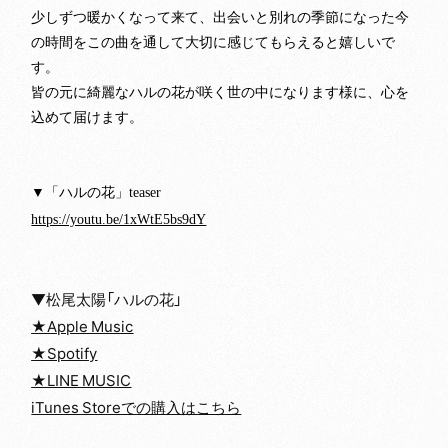
LIVE&EVENTS
少しずつ暖かくなって来て、出会いと別れの季節になった今
の時間をこの曲を通して大切に感じてもらえると嬉しいで
VIDEO
す。
皆の元に綺麗なハルの花が咲く世の中になります様に、心を
込めて届けます。
BIOGRAPHY
DISCOGRAPHY
▼「ハルの花」teaser
https://youtu.be/1xWtE5bs9dY
CONTACT
REQUEST
▼松尾太陽「ハルの花」
★Apple Music
MAIL MAGAZINE
★Spotify
★LINE MUSIC
iTunes Storeでの購入はこちら