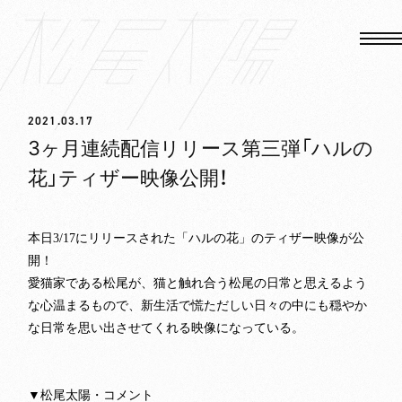
2021.03.17
3ヶ月連続配信リリース第三弾「ハルの
花」ティザー映像公開！
本日
3/17
にリリースされた「ハルの花」のティザー映像が公
開！
HOME
愛猫家である松尾が、猫と触れ合う松尾の日常と思えるよう
な心温まるもので、新生活で慌ただしい日々の中にも穏やか
NEWS
な日常を思い出させてくれる映像になっている。
MEDIA
▼松尾太陽・コメント